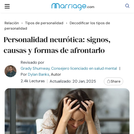
Relación
›
Tipos de personalidad
›
Decodificar los tipos de
personalidad
Buscar
Personalidad neurótica: signos,
causas y formas de afrontarlo
Casarse
Revisado por
Grady Shumway, Consejero licenciado en salud mental
|
Relaciones
Por
Dylan Banks
, Autor
2.4k Lecturas
Actualizado: 20 Jan, 2025
Share
Familia
Ayuda
Cursos