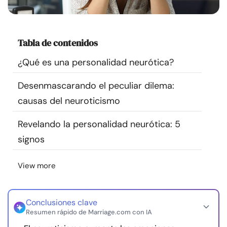
Recursos
Comunidad
Tabla de contenidos
¿Qué es una personalidad neurótica?
Encuentra un terapeuta
Desenmascarando el peculiar dilema:
Idioma
ES
causas del neuroticismo
Revelando la personalidad neurótica: 5
signos
Sobre nosotros
Contáctanos
Escríbenos
Publicidad con
nosotros
View more
© Copyright 2026. Todos los derechos reservados.
Conclusiones clave
Resumen rápido de Marriage.com con IA