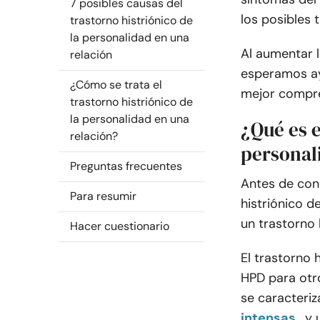
7 posibles causas del
los posibles 
trastorno histriónico de
la personalidad en una
Al aumentar l
relación
esperamos ay
¿Cómo se trata el
mejor compre
trastorno histriónico de
la personalidad en una
¿Qué es e
relación?
personal
Preguntas frecuentes
Antes de cono
Para resumir
histriónico 
un trastorno 
Hacer cuestionario
El trastorno 
HPD para otro
se caracteri
intensas
, y