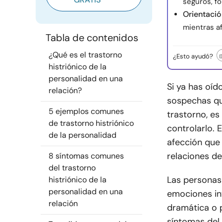
seguros, f
Orientació
mientras af
Tabla de contenidos
¿Qué es el trastorno
¿Esto ayudó?
histriónico de la
personalidad en una
Si ya has oíd
relación?
sospechas qu
5 ejemplos comunes
trastorno, e
de trastorno histriónico
controlarlo. 
de la personalidad
afección que
relaciones d
8 síntomas comunes
del trastorno
Las personas 
histriónico de la
personalidad en una
emociones in
relación
dramática o p
síntomas del 