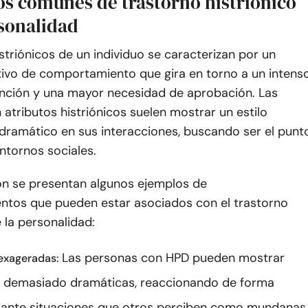
os comunes de trastorno histriónico
rsonalidad
striónicos de un individuo se caracterizan por un
tivo de comportamiento que gira en torno a un intens
nción y una mayor necesidad de aprobación. Las
atributos histriónicos suelen mostrar un estilo
 dramático en sus interacciones, buscando ser el punt
entornos sociales.
ón se presentan algunos ejemplos de
tos que pueden estar asociados con el trastorno
e la personalidad:
Las personas con HPD pueden mostrar
exageradas:
 demasiado dramáticas, reaccionando de forma
ante situaciones que otros perciben como mundanas