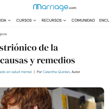
UDA
CURSOS
RECURSOS
COMUNIDAD
ENCU
gicos
striónico de la
 causas y remedios
ado en salud mental
|
Por
Calantha Quinlan
, Autor