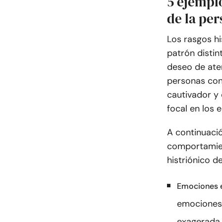
5 ejempl
de la pe
Los rasgos hi
patrón distin
deseo de ate
personas con 
cautivador y
focal en los 
A continuaci
comportamien
histriónico d
Emociones 
emociones
exagerada 