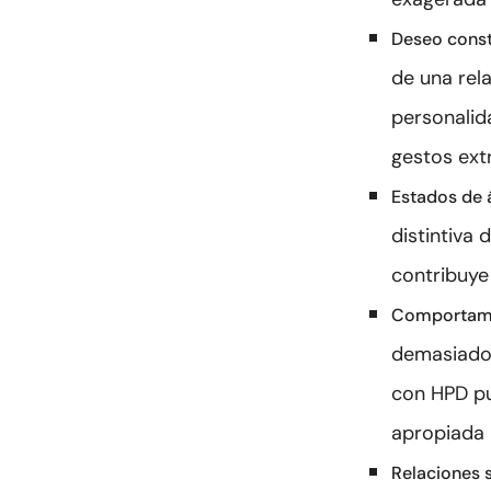
Deseo const
de una rela
personalid
gestos ext
Estados de 
distintiva 
contribuye
Comportami
demasiado 
con HPD pu
apropiada
Relaciones s