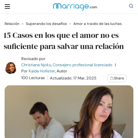
Relación
›
Superando los desafíos
›
Amor a través de las luchas
Buscar
15 Casos en los que el amor no es
suficiente para salvar una relación
Casarse
Revisado por
Christiana Njoku, Consejero profesional licenciado
|
Por
Kaida Hollister
, Autor
Relaciones
100 Lecturas
Actualizado: 17 Mar, 2025
Share
Familia
Ayuda
Cursos