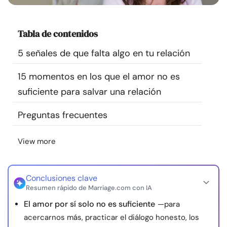
Recursos
Tabla de contenidos
Comunidad
5 señales de que falta algo en tu relación
Encuentra un terapeuta
15 momentos en los que el amor no es
suficiente para salvar una relación
Idioma
ES
Preguntas frecuentes
Sobre nosotros
Contáctanos
Escríbenos
Publicidad con
View more
nosotros
© Copyright 2026. Todos los derechos reservados.
Conclusiones clave
Resumen rápido de Marriage.com con IA
El amor por sí solo no es suficiente
—para
acercarnos más, practicar el diálogo honesto, los