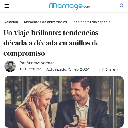
Relación
›
Momentos de aniversarios
›
Planifica tu día especial
Buscar
Un viaje brillante: tendencias
década a década en anillos de
compromiso
Casarse
Por
Andrew Norman
Relaciones
100 Lecturas
Actualizado: 13 Feb, 2024
Share
Familia
Ayuda
Cursos