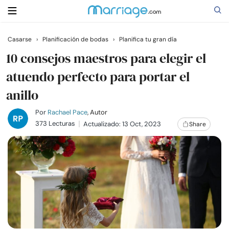
Casarse
›
Planificación de bodas
›
Planifica tu gran día
Buscar
10 consejos maestros para elegir el
atuendo perfecto para portar el
anillo
Casarse
Por
Rachael Pace
, Autor
Relaciones
373 Lecturas
Actualizado: 13 Oct, 2023
Share
Familia
Ayuda
Cursos