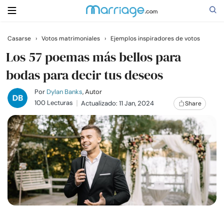
Casarse
›
Votos matrimoniales
›
Ejemplos inspiradores de votos
Buscar
Los 57 poemas más bellos para
bodas para decir tus deseos
Casarse
Por
Dylan Banks
, Autor
100 Lecturas
Actualizado: 11 Jan, 2024
Share
Relaciones
Familia
Ayuda
Cursos