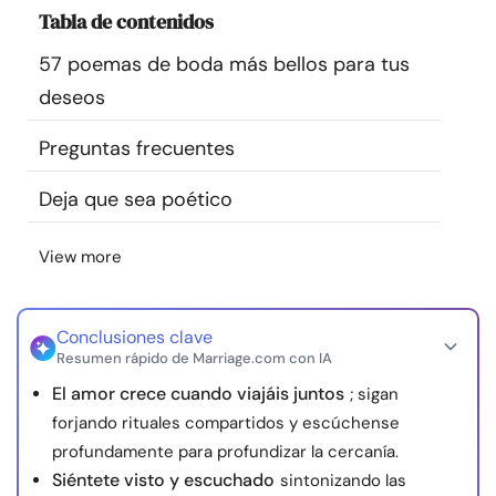
Tabla de contenidos
Recursos
57 poemas de boda más bellos para tus
Comunidad
deseos
Encuentra un terapeuta
Preguntas frecuentes
Deja que sea poético
Idioma
ES
View more
Sobre nosotros
Contáctanos
Escríbenos
Publicidad con
nosotros
Conclusiones clave
Resumen rápido de Marriage.com con IA
© Copyright 2026. Todos los derechos reservados.
El amor crece cuando viajáis juntos
; sigan
forjando rituales compartidos y escúchense
profundamente para profundizar la cercanía.
Siéntete visto y escuchado
sintonizando las