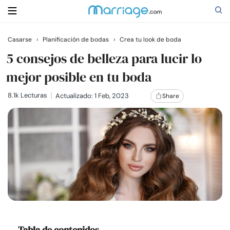
Casarse
›
Planificación de bodas
›
Crea tu look de boda
Buscar
5 consejos de belleza para lucir lo
mejor posible en tu boda
Casarse
8.1k Lecturas
Actualizado: 1 Feb, 2023
Share
Relaciones
Familia
Ayuda
Cursos
Tabla de contenidos