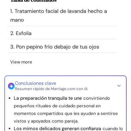
Recursos
1. Tratamiento facial de lavanda hecho a
mano
Comunidad
2. Exfolia
Encuentra un terapeuta
3. Pon pepino frío debajo de tus ojos
Idioma
ES
View more
Sobre nosotros
Contáctanos
Escríbenos
Publicidad con
Conclusiones clave
nosotros
Resumen rápido de Marriage.com con IA
© Copyright 2026. Todos los derechos reservados.
La preparación tranquila te une
convirtiendo
pequeños rituales de cuidado personal en
momentos compartidos que les ayuden a sentirse
vistos y apoyados como pareja.
Los mimos delicados generan confianza
cuando lo