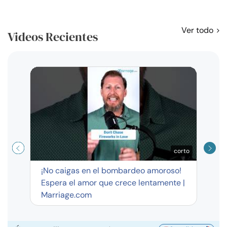
Ver todo
Videos Recientes
Curso
exag
corto
¡No caigas en el bombardeo amoroso!
Espera el amor que crece lentamente |
Marriage.com