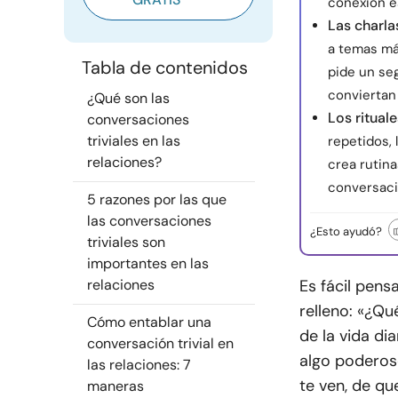
conexión es
Las charla
a temas más
Tabla de contenidos
pide un se
conviertan
¿Qué son las
Los rituale
conversaciones
triviales en las
repetidos, 
relaciones?
crea rutina
conversaci
5 razones por las que
las conversaciones
¿Esto ayudó?
triviales son
importantes en las
relaciones
Es fácil pens
relleno: «¿Qu
Cómo entablar una
de la vida di
conversación trivial en
algo poderos
las relaciones: 7
te ven, de qu
maneras