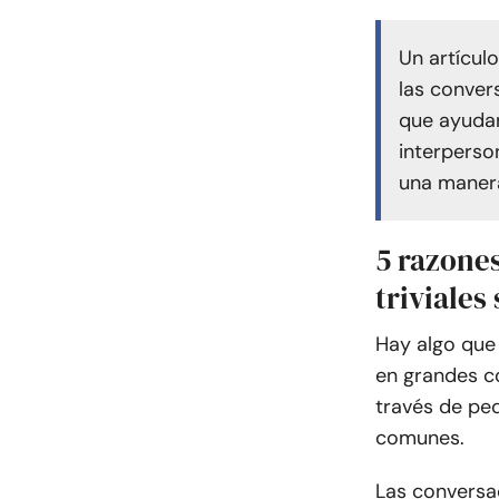
Un artícul
las convers
que ayudan 
interperso
una manera 
5 razones
triviales
Hay algo que
en grandes c
través de pe
comunes.
Las conversac