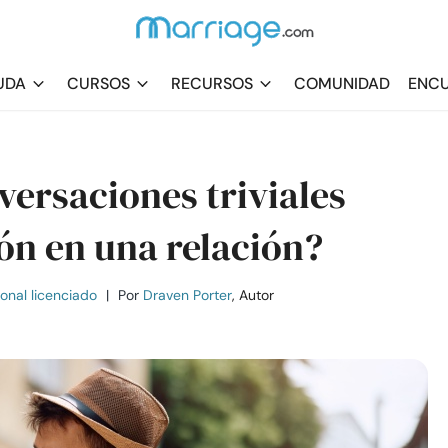
UDA
CURSOS
RECURSOS
COMUNIDAD
ENCU
ersaciones triviales
ón en una relación?
ional licenciado
|
Por
Draven Porter
, Autor