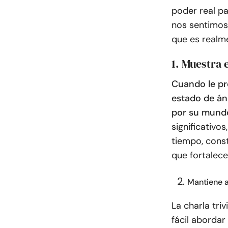
poder real p
nos sentimos
que es realm
1. Muestra 
Cuando le pre
estado de án
por su mund
significativo
tiempo, cons
que fortalece
Mantiene a
La charla tri
fácil aborda