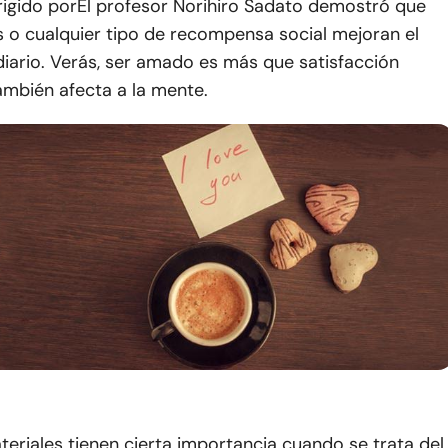
rigido por
El profesor Norihiro Sadato demostró que
s o cualquier tipo de recompensa social mejoran el
iario. Verás, ser amado es más que satisfacción
ambién afecta a la mente.
eriales tienen cierta importancia cuando se trata del