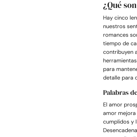
¿Qué son
Hay cinco le
nuestros sent
romances son 
tiempo de cal
contribuyen 
herramientas
para mantene
detalle para
Palabras d
El amor prosp
amor mejora l
cumplidos y l
Desencadenan