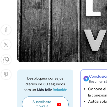
Conclusio
Desbloquea consejos
Resumen rá
diarios de 30 segundos
Conoce el 
para un
Más feliz
Relación
la conexió
Actúa sob
Suscríbete
GRATIS