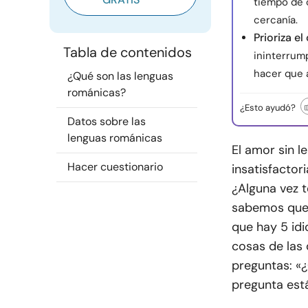
tiempo de 
cercanía.
Prioriza e
Tabla de contenidos
ininterrum
hacer que 
¿Qué son las lenguas
románicas?
¿Esto ayudó?
Datos sobre las
lenguas románicas
El amor sin 
Hacer cuestionario
insatisfacto
¿Alguna vez 
sabemos que 
que hay 5 id
cosas de las
preguntas: «
pregunta est