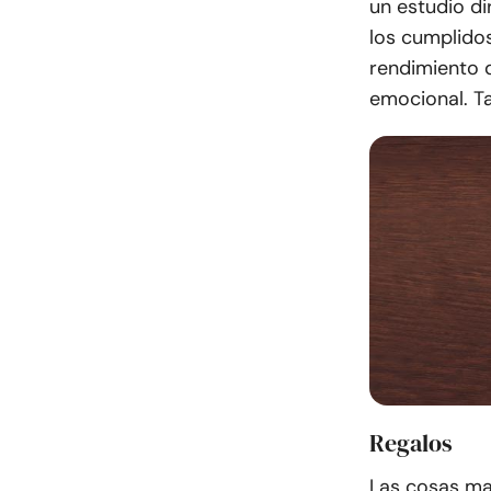
un estudio di
los cumplido
rendimiento d
emocional. T
Regalos
Las cosas mat