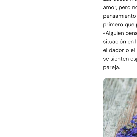
amor, pero no
pensamiento y
primero que p
«Alguien pen
situación en
el dador o el
se sienten es
pareja.