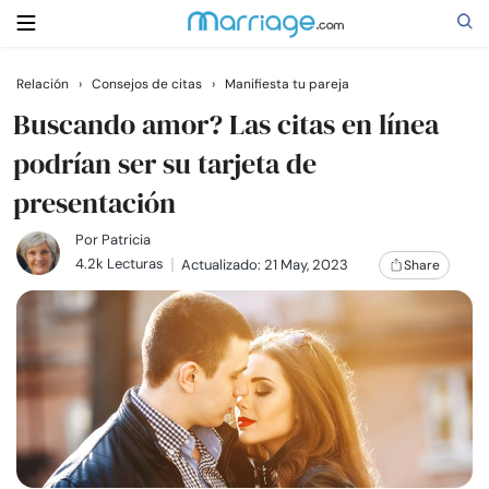
Relación
›
Consejos de citas
›
Manifiesta tu pareja
Buscar
Buscando amor? Las citas en línea
podrían ser su tarjeta de
presentación
Casarse
Por
Patricia
Relaciones
4.2k Lecturas
Actualizado: 21 May, 2023
Share
Familia
Ayuda
Cursos