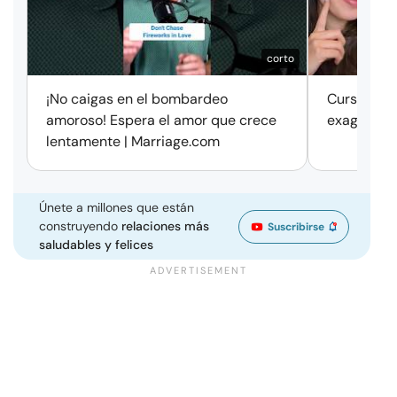
corto
¡No caigas en el bombardeo
Cursos de 
amoroso! Espera el amor que crece
exageració
lentamente | Marriage.com
Únete a millones que están
construyendo
relaciones más
Suscribirse
saludables y felices