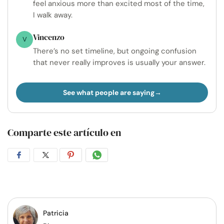
feel anxious more than excited most of the time,
I walk away.
Vincenzo
V
There’s no set timeline, but ongoing confusion
that never really improves is usually your answer.
See what people are saying
Comparte este artículo en
Compartir
Compartir
Compartir
Compartir
en
en
en
por
Facebook
Twitter
Pinterest
WhatsApp
Patricia