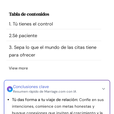
Recursos
Tabla de contenidos
Comunidad
1. Tú tienes el control
Encuentra un terapeuta
2.Sé paciente
3. Sepa lo que el mundo de las citas tiene
Idioma
ES
para ofrecer
View more
Sobre nosotros
Contáctanos
Escríbenos
Publicidad con
nosotros
© Copyright 2026. Todos los derechos reservados.
Conclusiones clave
Resumen rápido de Marriage.com con IA
Tú das forma a tu viaje de relación:
Confíe en sus
intenciones, comience con metas honestas y
busque conexiones que inviten al crecimiento y la