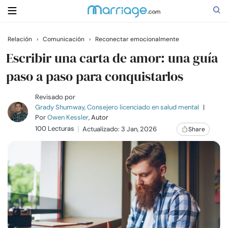
Relación
›
Comunicación
›
Reconectar emocionalmente
Buscar
Escribir una carta de amor: una guía
paso a paso para conquistarlos
Casarse
Revisado por
Grady Shumway, Consejero licenciado en salud mental
|
Por
Owen Kessler
, Autor
Relaciones
100 Lecturas
Actualizado: 3 Jan, 2026
Share
Familia
Ayuda
Cursos