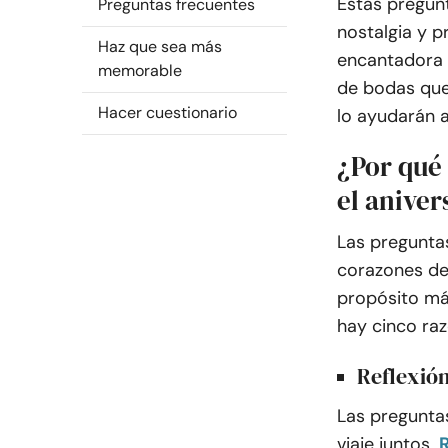
Estas pregun
Preguntas frecuentes
nostalgia y p
Haz que sea más
encantadora 
memorable
de bodas que
Hacer cuestionario
lo ayudarán a
¿Por qué
el aniver
Las preguntas
corazones de 
propósito más
hay cinco raz
Reflexión
Las preguntas
viaje juntos.