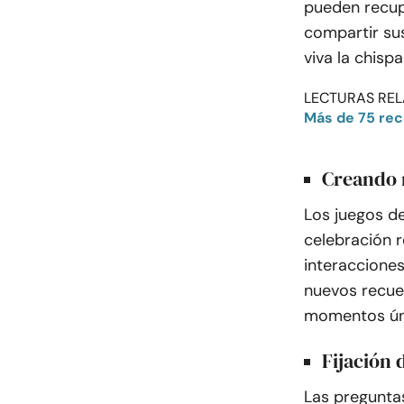
pueden recupe
compartir su
viva la chis
LECTURAS REL
Más de 75 rec
Creando 
Los juegos d
celebración r
interacciones
nuevos recue
momentos úni
Fijación 
Las preguntas