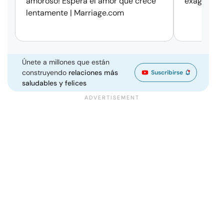
amoroso! Espera el amor que crece
exageració
lentamente | Marriage.com
Únete a millones que están
construyendo
relaciones más
Suscribirse
saludables y felices