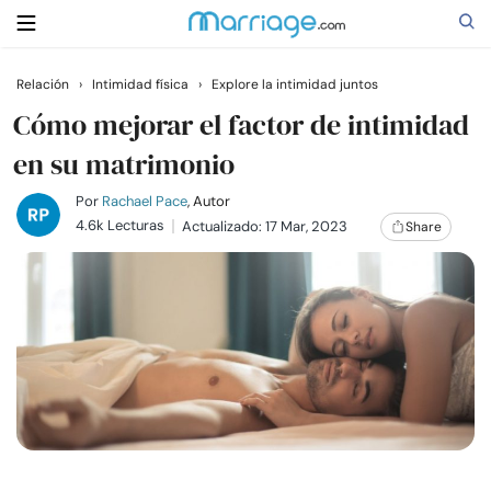
Relación
›
Intimidad física
›
Explore la intimidad juntos
Buscar
Cómo mejorar el factor de intimidad
en su matrimonio
Casarse
Por
Rachael Pace
, Autor
4.6k Lecturas
Actualizado: 17 Mar, 2023
Share
Relaciones
Familia
Ayuda
Cursos