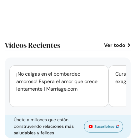
Videos Recientes
Ver todo
corto
¡No caigas en el bombardeo
Cursos de 
amoroso! Espera el amor que crece
exageració
lentamente | Marriage.com
Únete a millones que están
construyendo
relaciones más
Suscribirse
saludables y felices