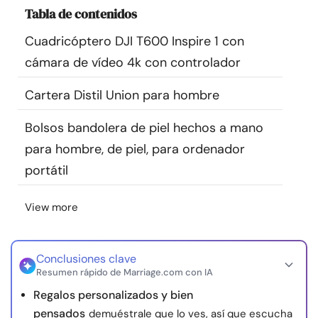
Tabla de contenidos
Recursos
Cuadricóptero DJI T600 Inspire 1 con
Comunidad
cámara de vídeo 4k con controlador
Encuentra un terapeuta
Cartera Distil Union para hombre
Bolsos bandolera de piel hechos a mano
Idioma
ES
para hombre, de piel, para ordenador
portátil
Sobre nosotros
Contáctanos
Escríbenos
Publicidad con
View more
nosotros
© Copyright 2026. Todos los derechos reservados.
Conclusiones clave
Resumen rápido de Marriage.com con IA
Regalos personalizados y bien
pensados
demuéstrale que lo ves, así que escucha