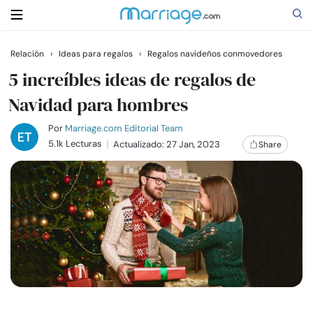
Relación
›
Ideas para regalos
›
Regalos navideños conmovedores
Buscar
5 increíbles ideas de regalos de
Navidad para hombres
Casarse
Por
Marriage.com Editorial Team
5.1k Lecturas
Actualizado: 27 Jan, 2023
Share
Relaciones
Familia
Ayuda
Cursos