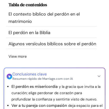
Tabla de contenidos
Recursos
El contexto bíblico del perdón en el
Comunidad
matrimonio
Encuentra un terapeuta
El perdón en la Biblia
Algunos versículos bíblicos sobre el perdón
Idioma
ES
View more
Sobre nosotros
Contáctanos
Escríbenos
Publicidad con
nosotros
Conclusiones clave
Resumen rápido de Marriage.com con IA
© Copyright 2026. Todos los derechos reservados.
El perdón es misericordia
y la gracia que invita a la
curación; elige perdonar de corazón para
profundizar la confianza y sentirte visto de nuevo.
Ver a tu pareja con compasión
deja espacio para el