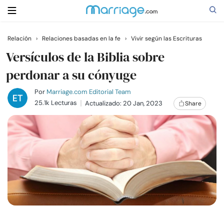
Relación
›
Relaciones basadas en la fe
›
Vivir según las Escrituras
Buscar
Versículos de la Biblia sobre
perdonar a su cónyuge
Casarse
Por
Marriage.com Editorial Team
25.1k Lecturas
Actualizado: 20 Jan, 2023
Share
Relaciones
Familia
Ayuda
Cursos