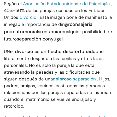
Según el
Asociación Estadounidense de Psicología
,
40%-50% de las parejas casadas en los Estados
Unidos
divorcio
. Esta imagen pone de manifiesto la
consejería
innegable importancia de dirigir
prematrimonial
renunciar
a
cualquier posibilidad de
separación conyugal
futuro
.
el divorcio es un hecho desafortunado
UN
que
literalmente desgarra a las familias y otros lazos
personales. No es solo la pareja la que está
atravesando la pesadez y las dificultades que
siguen después de una
doloroso
separación
. Hijos,
padres, amigos, vecinos: casi todas las personas
relacionadas con las parejas separadas se lastiman
cuando el matrimonio se vuelve andrajoso y
retorcido.