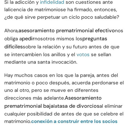
Si la adicción y
infidelidad
son cuestiones ante
la
licencia de matrimonio
se ha firmado, entonces,
¿de qué sirve perpetuar un ciclo poco saludable?
asesoramiento prematrimonial efectivo
Ahora,
nos
pedir
preguntas
obliga a
nosotros mismos los
difíciles
sobre la relación y su futuro antes de que
se intercambien los anillos y el
votos
se sellan
mediante una santa invocación.
Hay muchos casos en los que la pareja, antes del
matrimonio o poco después, acuerda perdonarse el
uno al otro, pero se mueve en diferentes
Asesoramiento
direcciones más adelante.
prematrimonial
baja
tasa de divorcios
la
al eliminar
cualquier posibilidad de antes de que se celebre el
matrimonio.
conexión a construir entre los socios