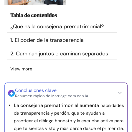
Recursos
Tabla de contenidos
Comunidad
¿Qué es la consejería prematrimonial?
Encuentra un terapeuta
1. El poder de la transparencia
2. Caminan juntos o caminan separados
Idioma
ES
View more
Sobre nosotros
Contáctanos
Escríbenos
Publicidad con
nosotros
Conclusiones clave
Resumen rápido de Marriage.com con IA
© Copyright 2026. Todos los derechos reservados.
La consejería prematrimonial aumenta
habilidades
de transparencia y perdón, que te ayudan a
practicar el diálogo honesto y la escucha activa para
que te sientas visto y más cerca desde el primer día.