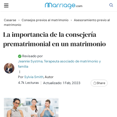
Casarse
›
Consejos previos al matrimonio
›
Asesoramiento previo al
matrimonio
Buscar
La importancia de la consejería
prematrimonial en un matrimonio
Casarse
Revisado por
Jeannie Systma, Terapeuta asociado de matrimonio y
Relaciones
familia
|
Familia
Por
Sylvia Smith
, Autor
4.7k Lecturas
Actualizado: 1 Feb, 2023
Share
Ayuda
Cursos