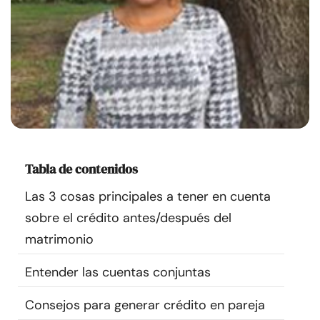
Recursos
Comunidad
Encuentra un terapeuta
Idioma
ES
Tabla de contenidos
Las 3 cosas principales a tener en cuenta
Sobre nosotros
Contáctanos
Escríbenos
Publicidad con
nosotros
sobre el crédito antes/después del
matrimonio
© Copyright 2026. Todos los derechos reservados.
Entender las cuentas conjuntas
Consejos para generar crédito en pareja