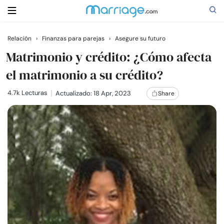
Relación
›
Finanzas para parejas
›
Asegure su futuro
Buscar
Matrimonio y crédito: ¿Cómo afecta
el matrimonio a su crédito?
Casarse
4.7k Lecturas
Actualizado: 18 Apr, 2023
Share
Relaciones
Familia
Ayuda
Cursos