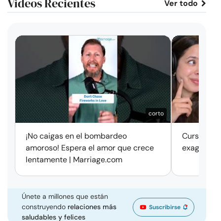
Videos Recientes
Ver todo
corto
¡No caigas en el bombardeo
Cursos de 
amoroso! Espera el amor que crece
exageració
lentamente | Marriage.com
Únete a millones que están
construyendo
relaciones más
Suscribirse
saludables y felices