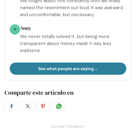
We fought about this constantly until we finally
named the resentment out loud. It was awkward
and uncomfortable, but necessary.
Anny
A
We never totally solved it, but being more
transparent about money made it way less
explosive.
See what people are saying
Comparte este artículo en
Compartir
Compartir
Compartir
Compartir
en
en
en
por
Facebook
Twitter
Pinterest
WhatsApp