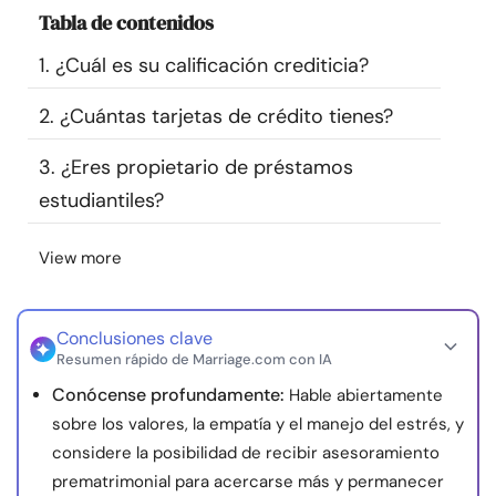
Tabla de contenidos
Recursos
1. ¿Cuál es su calificación crediticia?
Comunidad
2. ¿Cuántas tarjetas de crédito tienes?
Encuentra un terapeuta
3. ¿Eres propietario de préstamos
estudiantiles?
Idioma
ES
View more
Sobre nosotros
Contáctanos
Escríbenos
Publicidad con
nosotros
Conclusiones clave
Resumen rápido de Marriage.com con IA
© Copyright 2026. Todos los derechos reservados.
Conócense profundamente:
Hable abiertamente
sobre los valores, la empatía y el manejo del estrés, y
considere la posibilidad de recibir asesoramiento
prematrimonial para acercarse más y permanecer