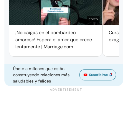
corto
¡No caigas en el bombardeo
Cursos de 
amoroso! Espera el amor que crece
exageració
lentamente | Marriage.com
Únete a millones que están
construyendo
relaciones más
Suscribirse
saludables y felices