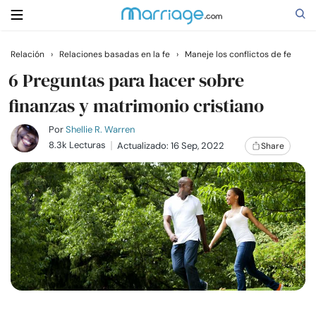
Relación
›
Relaciones basadas en la fe
›
Maneje los conflictos de fe
Buscar
6 Preguntas para hacer sobre
finanzas y matrimonio cristiano
Casarse
Por
Shellie R. Warren
8.3k Lecturas
Actualizado: 16 Sep, 2022
Share
Relaciones
Familia
Ayuda
Cursos