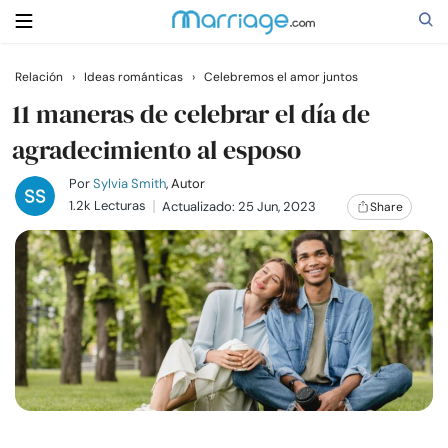
Relación
›
Ideas románticas
›
Celebremos el amor juntos
Buscar
11 maneras de celebrar el día de
agradecimiento al esposo
Casarse
Por
Sylvia Smith
, Autor
1.2k Lecturas
Actualizado: 25 Jun, 2023
Share
Relaciones
Familia
Ayuda
Cursos