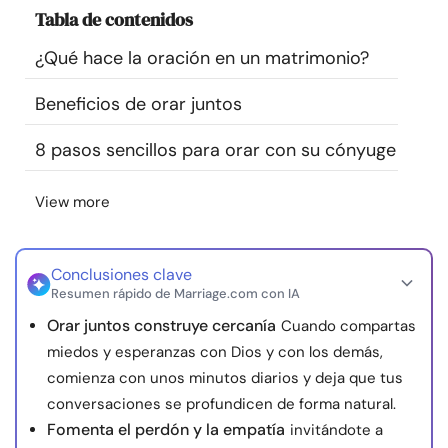
Tabla de contenidos
Recursos
¿Qué hace la oración en un matrimonio?
Comunidad
Beneficios de orar juntos
Encuentra un terapeuta
8 pasos sencillos para orar con su cónyuge
Idioma
ES
View more
Conclusiones clave
Sobre nosotros
Contáctanos
Escríbenos
Publicidad con
Resumen rápido de Marriage.com con IA
nosotros
Orar juntos construye cercanía
Cuando compartas
© Copyright 2026. Todos los derechos reservados.
miedos y esperanzas con Dios y con los demás,
comienza con unos minutos diarios y deja que tus
conversaciones se profundicen de forma natural.
Fomenta el perdón y la empatía
invitándote a