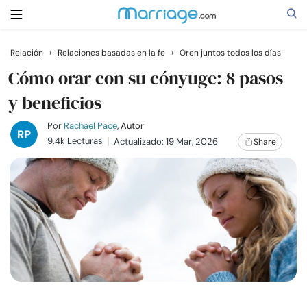
Relación
›
Relaciones basadas en la fe
›
Oren juntos todos los días
Buscar
Cómo orar con su cónyuge: 8 pasos
y beneficios
Casarse
Por
Rachael Pace
, Autor
9.4k Lecturas
Actualizado: 19 Mar, 2026
Share
Relaciones
Familia
Ayuda
Cursos