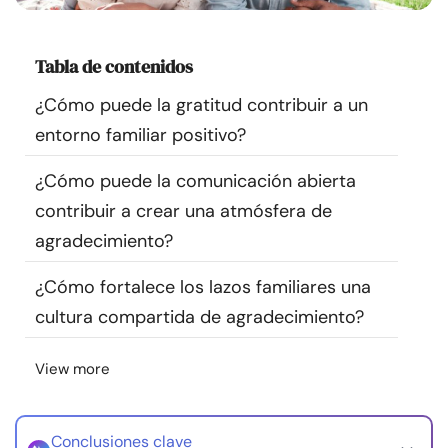
Recursos
Tabla de contenidos
Comunidad
¿Cómo puede la gratitud contribuir a un
Encuentra un terapeuta
entorno familiar positivo?
¿Cómo puede la comunicación abierta
Idioma
ES
contribuir a crear una atmósfera de
agradecimiento?
Sobre nosotros
Contáctanos
Escríbenos
Publicidad con
¿Cómo fortalece los lazos familiares una
nosotros
cultura compartida de agradecimiento?
© Copyright 2026. Todos los derechos reservados.
View more
Conclusiones clave