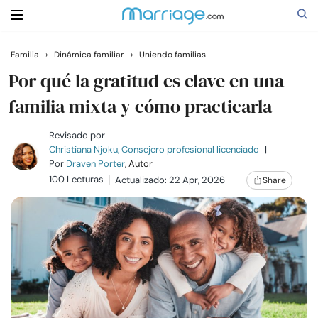
Familia
›
Dinámica familiar
›
Uniendo familias
Buscar
Por qué la gratitud es clave en una
familia mixta y cómo practicarla
Casarse
Revisado por
Christiana Njoku, Consejero profesional licenciado
|
Por
Draven Porter
, Autor
Relaciones
100 Lecturas
Actualizado: 22 Apr, 2026
Share
Familia
Ayuda
Cursos