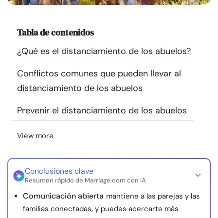
Recursos
Tabla de contenidos
Comunidad
¿Qué es el distanciamiento de los abuelos?
Encuentra un terapeuta
Conflictos comunes que pueden llevar al
distanciamiento de los abuelos
Idioma
ES
Prevenir el distanciamiento de los abuelos
Sobre nosotros
Contáctanos
Escríbenos
Publicidad con
View more
nosotros
© Copyright 2026. Todos los derechos reservados.
Conclusiones clave
Resumen rápido de Marriage.com con IA
Comunicación abierta
mantiene a las parejas y las
familias conectadas, y puedes acercarte más