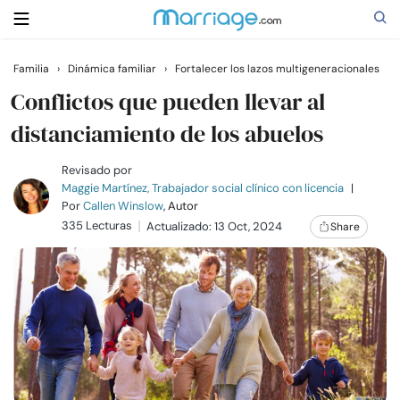
Familia
›
Dinámica familiar
›
Fortalecer los lazos multigeneracionales
Buscar
Conflictos que pueden llevar al
distanciamiento de los abuelos
Casarse
Revisado por
Maggie Martínez, Trabajador social clínico con licencia
|
Por
Callen Winslow
, Autor
Relaciones
335 Lecturas
Actualizado: 13 Oct, 2024
Share
Familia
Ayuda
Cursos