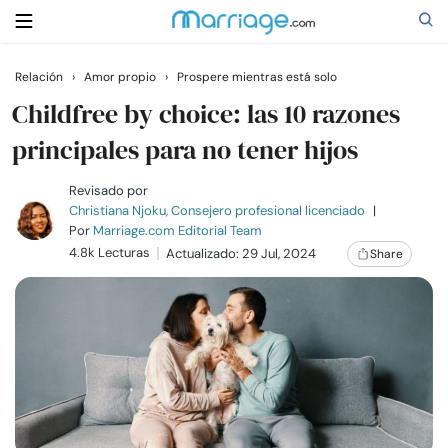
Relación
›
Amor propio
›
Prospere mientras está solo
Buscar
Childfree by choice: las 10 razones
principales para no tener hijos
Casarse
Revisado por
Christiana Njoku, Consejero profesional licenciado
|
Por
Marriage.com Editorial Team
Relaciones
4.8k Lecturas
Actualizado: 29 Jul, 2024
Share
Familia
Ayuda
Cursos