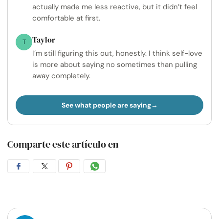
actually made me less reactive, but it didn’t feel
comfortable at first.
Taylor
T
I’m still figuring this out, honestly. I think self-love
is more about saying no sometimes than pulling
away completely.
See what people are saying
Comparte este artículo en
Compartir
Compartir
Compartir
Compartir
en
en
en
por
Facebook
Twitter
Pinterest
WhatsApp