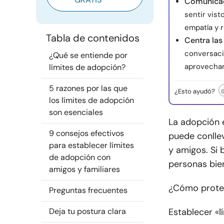
Comunicac
sentir vist
empatía y r
Tabla de contenidos
Centra las
conversaci
¿Qué se entiende por
aprovechar
límites de adopción?
5 razones por las que
¿Esto ayudó?
los límites de adopción
son esenciales
La adopción 
9 consejos efectivos
puede conllev
para establecer límites
y amigos. Si 
de adopción con
personas bie
amigos y familiares
¿Cómo proteg
Preguntas frecuentes
Deja tu postura clara
Establecer «lí