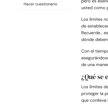
pero es esenc
Hacer cuestionario
usted como p
Los límites n
de establecer
Recuerde… es
dónde deben t
Con el tiempo
asegurándose
de una mane
¿Qué se 
Los límites 
proteger la p
que conlleva 