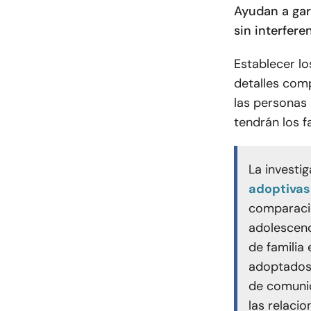
Ayudan a gar
sin interfere
Establecer lo
detalles comp
las personas 
tendrán los fa
La investi
adoptivas
comparació
adolescenc
de familia
adoptados 
de comunic
las relaci