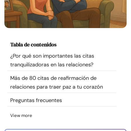
Recursos
Comunidad
Encuentra un terapeuta
Tabla de contenidos
¿Por qué son importantes las citas
Idioma
ES
tranquilizadoras en las relaciones?
Más de 80 citas de reafirmación de
Sobre nosotros
Contáctanos
Escríbenos
Publicidad con
relaciones para traer paz a tu corazón
nosotros
© Copyright 2026. Todos los derechos reservados.
Preguntas frecuentes
View more