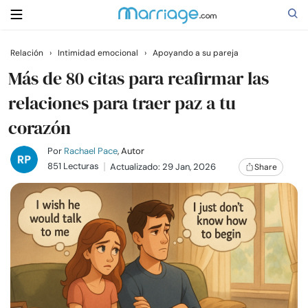
Relación
›
Intimidad emocional
›
Apoyando a su pareja
Buscar
Más de 80 citas para reafirmar las
relaciones para traer paz a tu
corazón
Casarse
Por
Rachael Pace
, Autor
Relaciones
851 Lecturas
Actualizado: 29 Jan, 2026
Share
Familia
Ayuda
Cursos