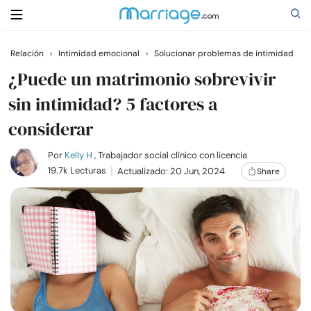
Relación
›
Intimidad emocional
›
Solucionar problemas de intimidad
Buscar
¿Puede un matrimonio sobrevivir
sin intimidad? 5 factores a
considerar
Casarse
Por
Kelly H
, Trabajador social clínico con licencia
Relaciones
19.7k Lecturas
Actualizado: 20 Jun, 2024
Share
Familia
Ayuda
Cursos