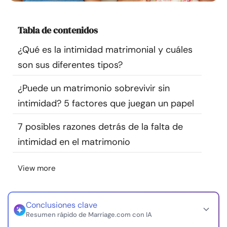
Recursos
Tabla de contenidos
Comunidad
¿Qué es la intimidad matrimonial y cuáles
son sus diferentes tipos?
Encuentra un terapeuta
¿Puede un matrimonio sobrevivir sin
Idioma
ES
intimidad? 5 factores que juegan un papel
7 posibles razones detrás de la falta de
Sobre nosotros
Contáctanos
Escríbenos
Publicidad con
intimidad en el matrimonio
nosotros
View more
© Copyright 2026. Todos los derechos reservados.
Conclusiones clave
Resumen rápido de Marriage.com con IA