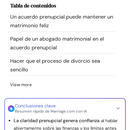
Tabla de contenidos
Recursos
Un acuerdo prenupcial puede mantener un
Comunidad
matrimonio feliz
Encuentra un terapeuta
Papel de un abogado matrimonial en el
acuerdo prenupcial
Idioma
ES
Hacer que el proceso de divorcio sea
sencillo
Sobre nosotros
Contáctanos
Escríbenos
Publicidad con
View more
nosotros
© Copyright 2026. Todos los derechos reservados.
Conclusiones clave
Resumen rápido de Marriage.com con IA
La claridad prenupcial genera confianza
al hablar
abiertamente sobre las finanzas y los límites antes