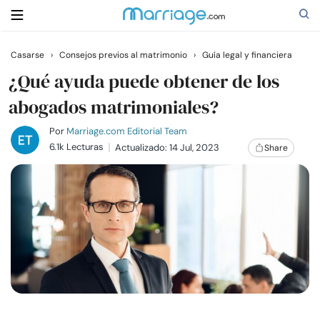
Casarse
›
Consejos previos al matrimonio
›
Guía legal y financiera
Buscar
¿Qué ayuda puede obtener de los
abogados matrimoniales?
Casarse
Por
Marriage.com Editorial Team
6.1k Lecturas
Actualizado: 14 Jul, 2023
Share
Relaciones
Familia
Ayuda
Cursos