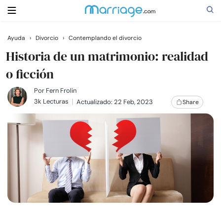
Ayuda
›
Divorcio
›
Contemplando el divorcio
Buscar
Historia de un matrimonio: realidad
o ficción
Casarse
Por
Fern Frolin
3k Lecturas
Actualizado: 22 Feb, 2023
Share
Relaciones
Familia
Ayuda
Cursos