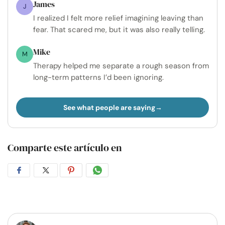
James
J
I realized I felt more relief imagining leaving than
fear. That scared me, but it was also really telling.
Mike
M
Therapy helped me separate a rough season from
long-term patterns I’d been ignoring.
See what people are saying
Comparte este artículo en
Compartir
Compartir
Compartir
Compartir
en
en
en
por
Facebook
Twitter
Pinterest
WhatsApp