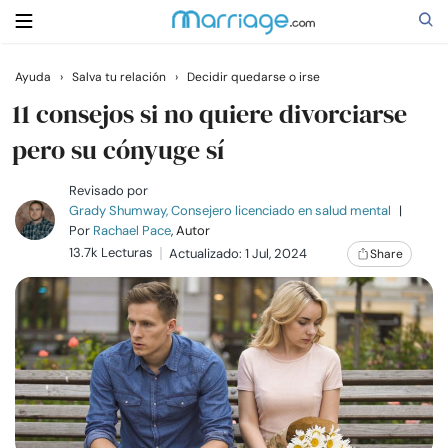
Ayuda
›
Salva tu relación
›
Decidir quedarse o irse
Buscar
11 consejos si no quiere divorciarse
pero su cónyuge sí
Casarse
Revisado por
Grady Shumway, Consejero licenciado en salud mental
|
Por
Rachael Pace
, Autor
Relaciones
13.7k Lecturas
Actualizado: 1 Jul, 2024
Share
Familia
Ayuda
Cursos