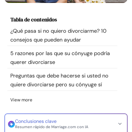
Recursos
Tabla de contenidos
Comunidad
¿Qué pasa si no quiero divorciarme? 10
Encuentra un terapeuta
consejos que pueden ayudar
5 razones por las que su cónyuge podría
Idioma
ES
querer divorciarse
Preguntas que debe hacerse si usted no
Sobre nosotros
Contáctanos
Escríbenos
Publicidad con
quiere divorciarse pero su cónyuge sí
nosotros
© Copyright 2026. Todos los derechos reservados.
View more
Conclusiones clave
Resumen rápido de Marriage.com con IA