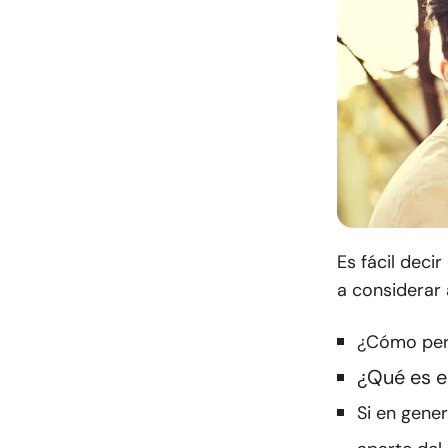
Es fácil deci
a considerar 
¿Cómo perm
¿Qué es e
Si en gener