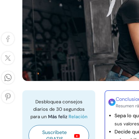
Conclusio
Desbloquea consejos
Resumen rá
diarios de 30 segundos
Sepa lo qu
para un
Más feliz
Relación
sus valores
Decide qué
Suscríbete
GRATIS