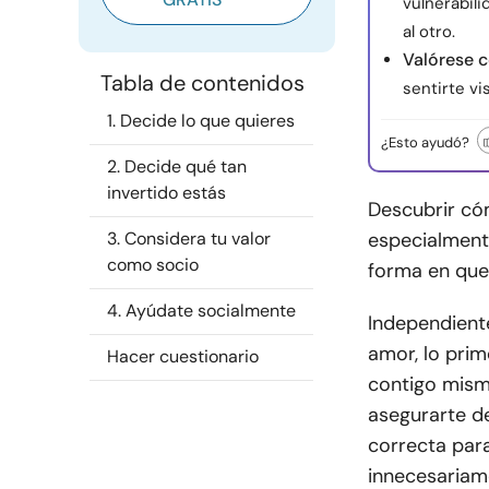
vulnerabili
al otro.
Valórese 
Tabla de contenidos
sentirte vi
1. Decide lo que quieres
¿Esto ayudó?
2. Decide qué tan
invertido estás
Descubrir có
3. Considera tu valor
especialmente
como socio
forma en que
4. Ayúdate socialmente
Independient
amor, lo pri
Hacer cuestionario
contigo mism
asegurarte d
correcta para
innecesariam