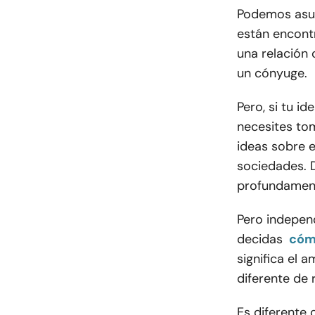
Podemos asum
están encon
una relación
un cónyuge.
Pero, si tu 
necesites tom
ideas sobre e
sociedades. D
profundamen
Pero indepen
decidas
cóm
significa el
diferente de 
Es diferente 