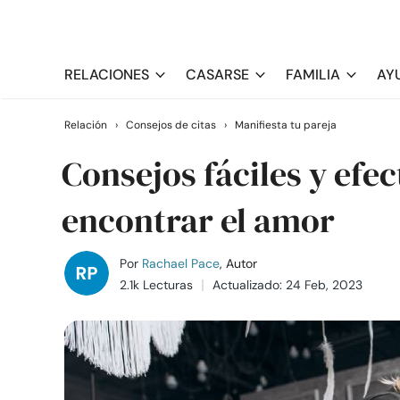
RELACIONES
CASARSE
FAMILIA
AY
Relación
›
Consejos de citas
›
Manifiesta tu pareja
Consejos fáciles y efe
encontrar el amor
Por
Rachael Pace
, Autor
2.1k Lecturas
Actualizado: 24 Feb, 2023