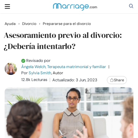
Ayuda
›
Divorcio
›
Prepararse para el divorcio
Buscar
Asesoramiento previo al divorcio:
¿Debería intentarlo?
Casarse
Revisado por
Ángela Welch, Terapeuta matrimonial y familiar
|
Relaciones
Por
Sylvia Smith
, Autor
12.8k Lecturas
Actualizado: 3 Jun, 2023
Share
Familia
Ayuda
Cursos