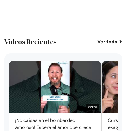
Videos Recientes
Ver todo
corto
¡No caigas en el bombardeo
Cursos de 
amoroso! Espera el amor que crece
exageració