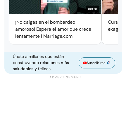
corto
¡No caigas en el bombardeo
Cursos de 
amoroso! Espera el amor que crece
exageració
lentamente | Marriage.com
Únete a millones que están
construyendo
relaciones más
Suscribirse
saludables y felices