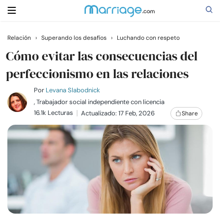
Relación
›
Superando los desafíos
›
Luchando con respeto
Buscar
Cómo evitar las consecuencias del
perfeccionismo en las relaciones
Casarse
Por
Levana Slabodnick
, Trabajador social independiente con licencia
16.1k Lecturas
Actualizado: 17 Feb, 2026
Share
Relaciones
Familia
Ayuda
Cursos