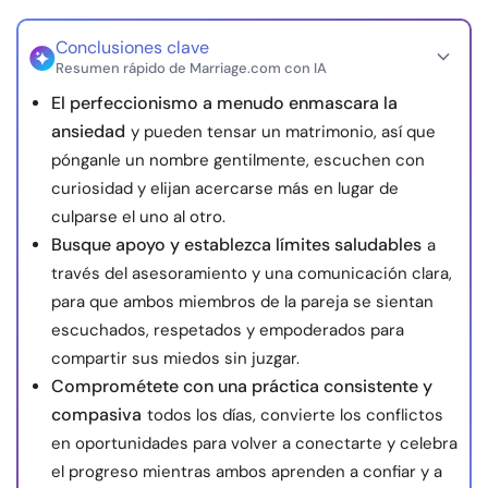
Recursos
Conclusiones clave
Resumen rápido de Marriage.com con IA
Comunidad
El perfeccionismo a menudo enmascara la
ansiedad
y pueden tensar un matrimonio, así que
Encuentra un terapeuta
pónganle un nombre gentilmente, escuchen con
curiosidad y elijan acercarse más en lugar de
Idioma
ES
culparse el uno al otro.
Busque apoyo y establezca límites saludables
a
través del asesoramiento y una comunicación clara,
Sobre nosotros
Contáctanos
Escríbenos
Publicidad con
para que ambos miembros de la pareja se sientan
nosotros
escuchados, respetados y empoderados para
compartir sus miedos sin juzgar.
© Copyright 2026. Todos los derechos reservados.
Comprométete con una práctica consistente y
compasiva
todos los días, convierte los conflictos
en oportunidades para volver a conectarte y celebra
el progreso mientras ambos aprenden a confiar y a