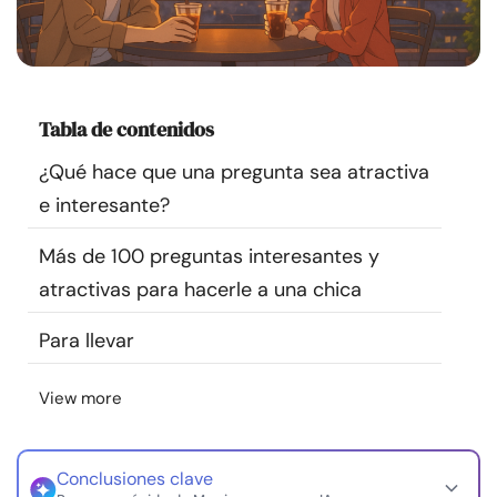
Recursos
Comunidad
Tabla de contenidos
Encuentra un terapeuta
¿Qué hace que una pregunta sea atractiva
e interesante?
Idioma
ES
Más de 100 preguntas interesantes y
atractivas para hacerle a una chica
Sobre nosotros
Contáctanos
Escríbenos
Publicidad con
nosotros
Para llevar
© Copyright 2026. Todos los derechos reservados.
View more
Conclusiones clave