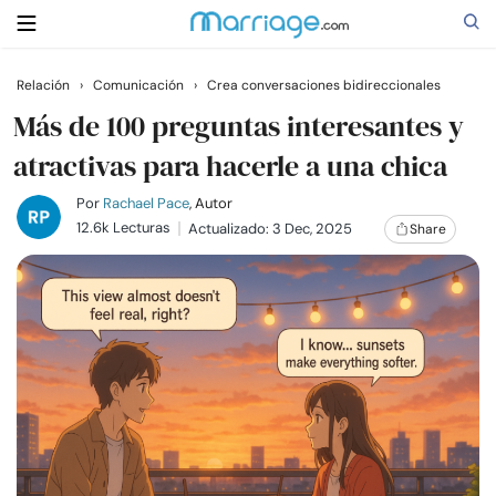
Relación
›
Comunicación
›
Crea conversaciones bidireccionales
Buscar
Más de 100 preguntas interesantes y
atractivas para hacerle a una chica
Casarse
Por
Rachael Pace
, Autor
12.6k Lecturas
Actualizado: 3 Dec, 2025
Share
Relaciones
Familia
Ayuda
Cursos