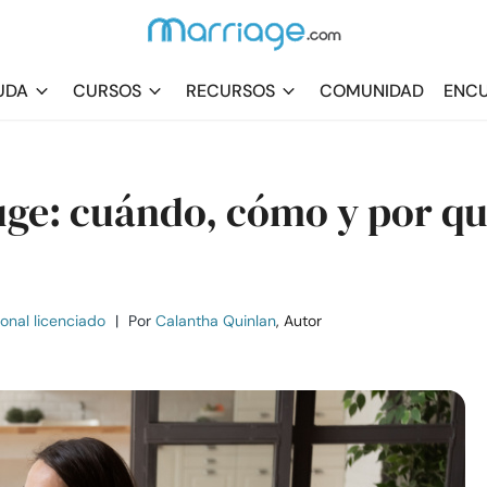
UDA
CURSOS
RECURSOS
COMUNIDAD
ENCU
uge: cuándo, cómo y por q
ional licenciado
|
Por
Calantha Quinlan
, Autor