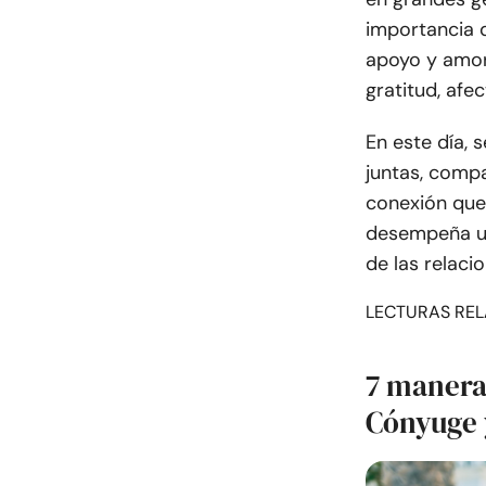
importancia d
apoyo y amor
gratitud, afe
En este día, 
juntas, compa
conexión que 
desempeña un
de las relaci
LECTURAS REL
7 maneras
Cónyuge 