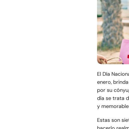
El Día Nacion
enero, brind
por su cónyug
día se trata 
y memorable
Estas son sie
hacerlo realm