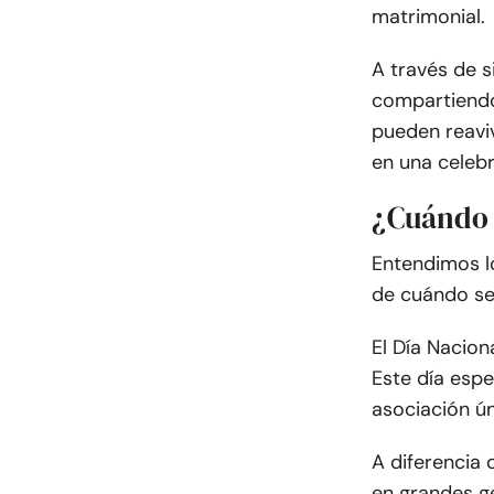
matrimonial.
A través de s
compartiendo 
pueden reaviv
en una celebr
¿Cuándo 
Entendimos l
de cuándo se 
El Día Nacion
Este día espe
asociación ú
A diferencia
en grandes ge