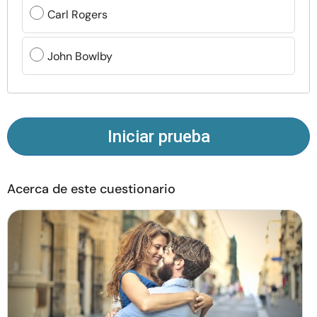
Recursos
Carl Rogers
Comunidad
John Bowlby
Encuentra un terapeuta
Idioma
ES
Iniciar prueba
Acerca de este cuestionario
Sobre nosotros
Contáctanos
Escríbenos
Publicidad con
nosotros
© Copyright 2026. Todos los derechos reservados.