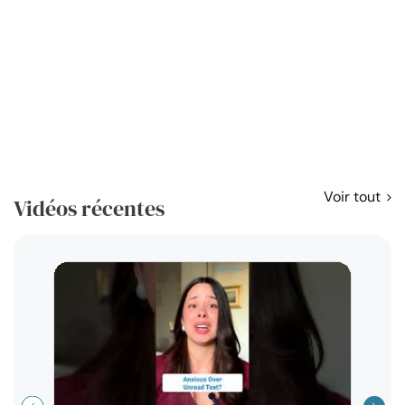
Voir tout
Vidéos récentes
Résol
règl
disp