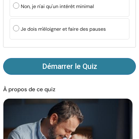
Ressources
Non, je n'ai qu'un intérêt minimal
Communauté
Je dois m'éloigner et faire des pauses
Trouver un thérapeute
Langue
FR
Démarrer le Quiz
À propos de nous
Contact
Écrivez pour nous
Publicité avec
À propos de ce quiz
nous
© Copyright 2026. Tous droits réservés.