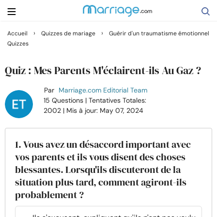
›
›
Accueil
Quizzes de mariage
Guérir d'un traumatisme émotionnel
Quizzes
Rechercher
Quiz : Mes Parents M'éclairent-ils Au Gaz ?
Se marier
Par
Marriage.com Editorial Team
15 Questions
| Tentatives Totales:
2002
| Mis à jour: May 07, 2024
Relations
Famille
1. Vous avez un désaccord important avec
vos parents et ils vous disent des choses
blessantes. Lorsqu'ils discuteront de la
Aide
situation plus tard, comment agiront-ils
probablement ?
Cours