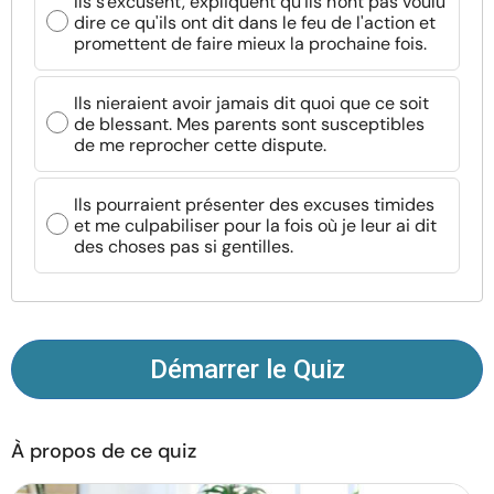
Ils s'excusent, expliquent qu'ils n'ont pas voulu
Ressources
dire ce qu'ils ont dit dans le feu de l'action et
promettent de faire mieux la prochaine fois.
Communauté
Ils nieraient avoir jamais dit quoi que ce soit
de blessant. Mes parents sont susceptibles
Trouver un thérapeute
de me reprocher cette dispute.
Langue
Ils pourraient présenter des excuses timides
FR
et me culpabiliser pour la fois où je leur ai dit
des choses pas si gentilles.
À propos de nous
Contact
Écrivez pour nous
Publicité avec
nous
© Copyright 2026. Tous droits réservés.
Démarrer le Quiz
À propos de ce quiz