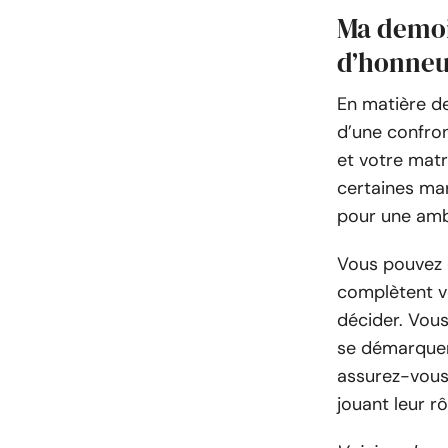
Ma demoi
d’honneu
En matière de
d’une confron
et votre matr
certaines mar
pour une ambi
Vous pouvez c
complètent vo
décider. Vous
se démarquer u
assurez-vous 
jouant leur rô