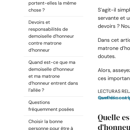
portent-elles la même
S’agit-il sim
chose ?
servante et 
Devoirs et
devoirs ? No
responsabilités de
demoiselle d’honneur
Dans cet arti
contre matrone
matrone d’ho
d’honneur
doutes.
Quand est-ce que ma
demoiselle d’honneur
Alors, asseye
et ma matrone
ces important
d’honneur entrent dans
l’allée ?
LECTURAS REL
Quelles sont les fonctions de demoiselle d’honneur ? Une liste
Questions
fréquemment posées
Quelle es
Choisir la bonne
d’honneu
personne pour être à