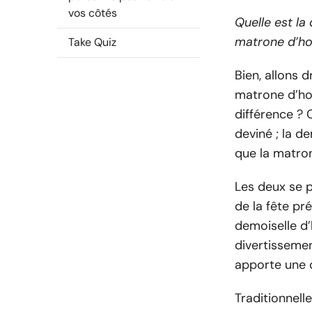
vos côtés
Quelle est la
matrone d’h
Take Quiz
Bien, allons 
matrone d’hon
différence ? 
deviné ; la d
que la matro
Les deux se p
de la fête pr
demoiselle d
divertissemen
apporte une 
Traditionnell