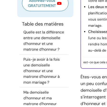
Abonnez-vous
votre lien 
GRATUITEMENT
Les deux 
planificati
vous senti
Table des matières
mariage.
Choisissez
Quelle est la différence
entre une demoiselle
l'une ou le
d’honneur et une
rendre hom
matrone d’honneur ?
au-delà de 
Puis-je avoir à la fois
est-ce que cela 
une demoiselle
d’honneur et une
matrone d’honneur à
Êtes-vous en 
mon mariage ?
un peu confus
demoiselle d’
Ma demoiselle
s’interrogent
d’honneur et ma
d’honneur et 
matrone d’honneur