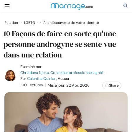
Relation
›
LGBTQ+
›
À la découverte de votre identité
Rechercher
10 Façons de faire en sorte qu'une
personne androgyne se sente vue
dans une relation
Se marier
Examiné par
Relations
Christiana Njoku, Conseiller professionnel agréé
|
Par
Calantha Quinlan
, Auteur
100 Lectures
Mis à jour: 22 Apr, 2026
Share
Famille
Aide
Cours