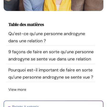
Ressources
Communauté
Table des matières
Trouver un thérapeute
Qu’est-ce qu’une personne androgyne
dans une relation ?
Langue
FR
9 façons de faire en sorte qu’une personne
androgyne se sente vue dans une relation
À propos de nous
Contact
Écrivez pour nous
Publicité avec
Pourquoi est-il important de faire en sorte
nous
qu’une personne androgyne se sente vue ?
© Copyright 2026. Tous droits réservés.
View more
Points à retenir