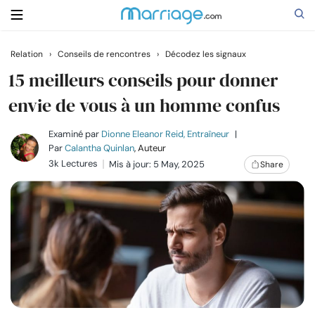
Relation
›
Conseils de rencontres
›
Décodez les signaux
Rechercher
15 meilleurs conseils pour donner
envie de vous à un homme confus
Se marier
Examiné par
Dionne Eleanor Reid, Entraîneur
|
Par
Calantha Quinlan
, Auteur
3k Lectures
Mis à jour: 5 May, 2025
Share
Relations
Famille
Aide
Cours