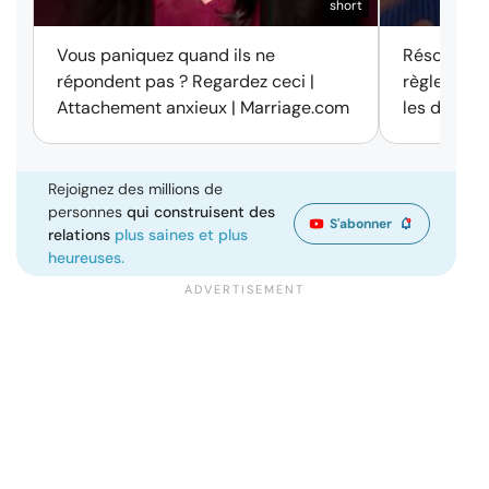
short
Vous paniquez quand ils ne
Résolution 
répondent pas ? Regardez ceci |
règle des 
Attachement anxieux | Marriage.com
les disput
Rejoignez des millions de
personnes
qui construisent des
S'abonner
relations
plus saines et plus
heureuses.