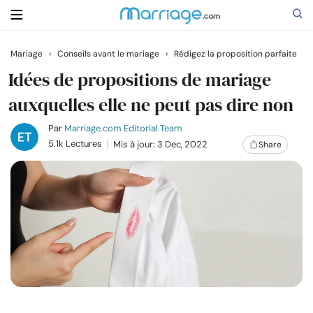
Mariage
›
Conseils avant le mariage
›
Rédigez la proposition parfaite
Rechercher
Idées de propositions de mariage
auxquelles elle ne peut pas dire non
Se marier
Par
Marriage.com Editorial Team
5.1k Lectures
Mis à jour: 3 Dec, 2022
Share
Relations
Famille
Aide
Cours