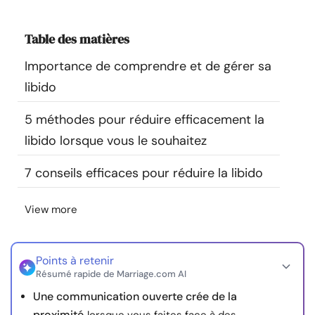
Ressources
Table des matières
Communauté
Importance de comprendre et de gérer sa
libido
Trouver un thérapeute
5 méthodes pour réduire efficacement la
Langue
FR
libido lorsque vous le souhaitez
7 conseils efficaces pour réduire la libido
À propos de nous
Contact
Écrivez pour nous
Publicité avec
View more
nous
© Copyright 2026. Tous droits réservés.
Points à retenir
Résumé rapide de Marriage.com AI
Une communication ouverte crée de la
proximité