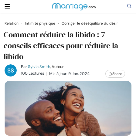
Relation
›
Intimité physique
›
Corriger le déséquilibre du désir
Rechercher
Comment réduire la libido : 7
conseils efficaces pour réduire la
libido
Se marier
Par
Sylvia Smith
, Auteur
Relations
100 Lectures
Mis à jour: 9 Jan, 2024
Share
Famille
Aide
Cours