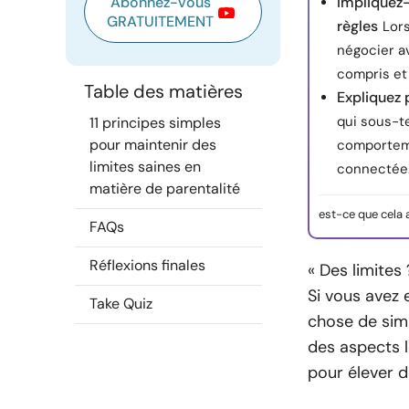
Abonnez-vous
Impliquez-
GRATUITEMENT
règles
Lors
négocier av
compris et 
Table des matières
Expliquez 
qui sous-te
11 principes simples
pour maintenir des
comportemen
limites saines en
connectée
matière de parentalité
est-ce que cela 
FAQs
Réflexions finales
« Des limites
Si vous avez
Take Quiz
chose de simil
des aspects l
pour élever 