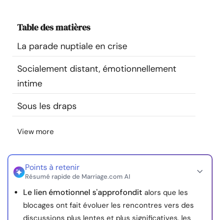
Ressources
Table des matières
Communauté
La parade nuptiale en crise
Trouver un thérapeute
Socialement distant, émotionnellement
intime
Langue
FR
Sous les draps
View more
À propos de nous
Contact
Écrivez pour nous
Publicité avec
nous
© Copyright 2026. Tous droits réservés.
Points à retenir
Résumé rapide de Marriage.com AI
Le lien émotionnel s'approfondit
alors que les
blocages ont fait évoluer les rencontres vers des
discussions plus lentes et plus significatives, les