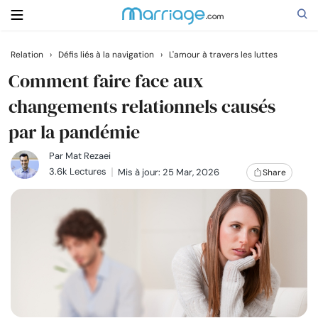
Relation
›
Défis liés à la navigation
›
L'amour à travers les luttes
Rechercher
Comment faire face aux
changements relationnels causés
par la pandémie
Se marier
Par
Mat Rezaei
Relations
3.6k Lectures
Mis à jour: 25 Mar, 2026
Share
Famille
Aide
Cours