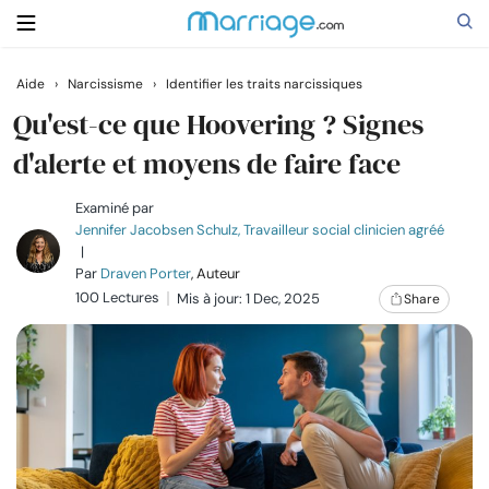
Aide
›
Narcissisme
›
Identifier les traits narcissiques
Rechercher
Qu'est-ce que Hoovering ? Signes
d'alerte et moyens de faire face
Se marier
Examiné par
Jennifer Jacobsen Schulz, Travailleur social clinicien agréé
|
Relations
Par
Draven Porter
, Auteur
100 Lectures
Mis à jour: 1 Dec, 2025
Share
Famille
Aide
Cours