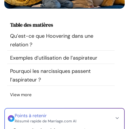
Ressources
Communauté
Table des matières
Qu’est-ce que Hoovering dans une
Trouver un thérapeute
relation ?
Langue
FR
Exemples d’utilisation de l’aspirateur
Pourquoi les narcissiques passent
À propos de nous
Contact
Écrivez pour nous
Publicité avec
l’aspirateur ?
nous
View more
© Copyright 2026. Tous droits réservés.
Points à retenir
Résumé rapide de Marriage.com AI