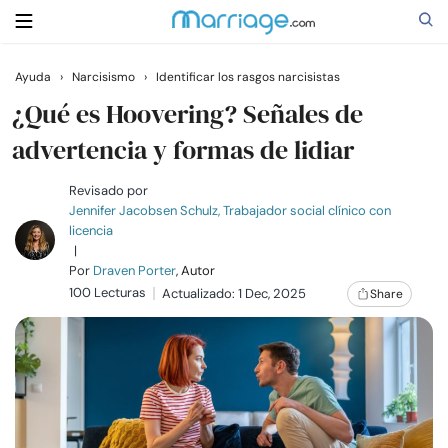
Ayuda
›
Narcisismo
›
Identificar los rasgos narcisistas
Buscar
¿Qué es Hoovering? Señales de
advertencia y formas de lidiar
Casarse
Revisado por
Jennifer Jacobsen Schulz, Trabajador social clínico con
licencia
Relaciones
|
Por
Draven Porter
, Autor
100 Lecturas
Familia
Actualizado: 1 Dec, 2025
Share
Ayuda
Cursos