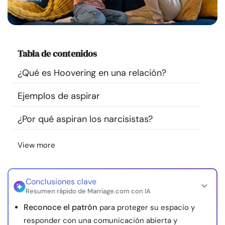
Recursos
Comunidad
Tabla de contenidos
Encuentra un terapeuta
¿Qué es Hoovering en una relación?
Ejemplos de aspirar
Idioma
ES
¿Por qué aspiran los narcisistas?
Sobre nosotros
Contáctanos
Escríbenos
Publicidad con
View more
nosotros
© Copyright 2026. Todos los derechos reservados.
Conclusiones clave
Resumen rápido de Marriage.com con IA
Reconoce el patrón
para proteger su espacio y
responder con una comunicación abierta y