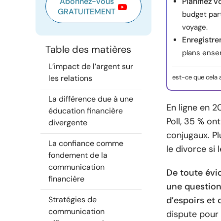
Abonnez-vous
Planifiez 
GRATUITEMENT
budget part
voyage.
Enregistre
Table des matières
plans ensem
L’impact de l’argent sur
les relations
est-ce que cela 
La différence due à une
En ligne en 2
éducation financière
Poll, 35 % on
divergente
conjugaux. Pl
La confiance comme
le divorce si 
fondement de la
communication
De toute évi
financière
une question
Stratégies de
d’espoirs et 
communication
dispute pour 