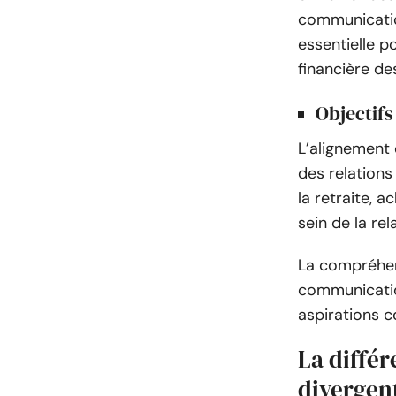
communication
essentielle po
financière de
Objectifs
L’alignement 
des relations
la retraite, 
sein de la re
La compréhens
communicatio
aspirations 
La différ
divergen