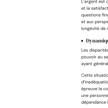
L’argent est 
et la satisfa
questions fin
et aux perspe
longévité de 
Dynamiqu
Les disparité
pouvoir au sei
ayant général
Cette situati
d’inadéquatio
épreuve la co
une personne 
dépendance f