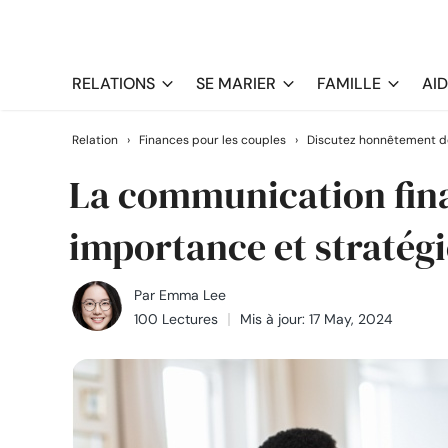
RELATIONS
SE MARIER
FAMILLE
AI
Relation
›
Finances pour les couples
›
Discutez honnêtement de
La communication fina
importance et stratégi
Par
Emma Lee
100 Lectures
Mis à jour: 17 May, 2024