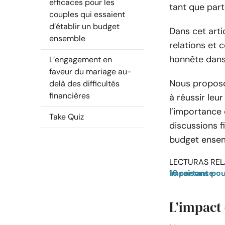
efficaces pour les
tant que part
couples qui essaient
d’établir un budget
Dans cet arti
ensemble
relations et
honnête dans
L’engagement en
faveur du mariage au-
Nous proposo
delà des difficultés
financières
à réussir leu
l’importance 
Take Quiz
discussions f
budget ensem
LECTURAS REL
10 raisons pour lesquelles la communication dans le mariage est importante
L’impact 