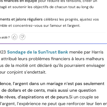
vos finances en équipe
pour réduire les tensions, créer un
agé et soutenir les objectifs de chacun tout au long du
ments et jalons réguliers
célébrez les progrès, ajustez vos
ble et concentrez-vous sur l'amour et l'argent.
a aidé ?
023
Sondage de la SunTrust Bank
menée par Harris
t attribué leurs problèmes financiers à leurs malheurs
us de la moitié ont déclaré qu’ils pourraient envisager
leur conjoint s’endettait.
dence, l’argent dans un mariage n’est pas seulement
 de dollars et de cents, mais aussi une question
de rêves, d’aspirations et de peurs.
Si un couple se
l’argent, l’expérience ne peut que renforcer leur lien e