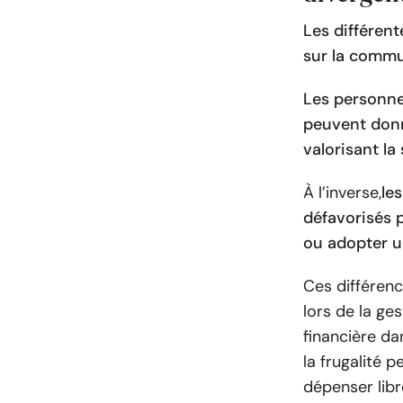
Les différent
sur la commu
Les personne
peuvent donne
valorisant la
À l’inverse,
le
défavorisés 
ou adopter u
Ces différenc
lors de la g
financière da
la frugalité p
dépenser lib