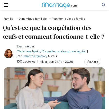
Famille
›
Dynamique familiale
›
Planifier la vie de famille
Rechercher
Qu'est-ce que la congélation des
œufs et comment fonctionne-t-elle ?
Se marier
Examiné par
Christiana Njoku, Conseiller professionnel agréé
|
Par
Calantha Quinlan
, Auteur
Relations
100 Lectures
Mis à jour: 21 Apr, 2026
Share
Famille
Aide
Cours