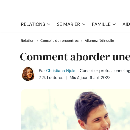
RELATIONS
SE MARIER
FAMILLE
AI
Relation
›
Conseils de rencontres
›
Allumez l'étincelle
Comment aborder une fi
Par
Christiana Njoku
, Conseiller professionnel a
7.2k Lectures
Mis à jour: 6 Jul, 2023